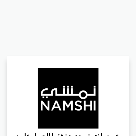
:عرض لفترة محدودة فقط!احصل علي