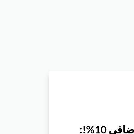
:عرض لفترة محدودة فقط!احصل علي خصم اضافي 10%!