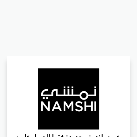
:عرض لفترة محدودة فقط!احصل علي