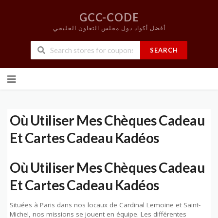
GCC-CODE
أفضل أكواد دول مجلس التعاون الخليجي
SEARCH
Skip
to
content
Où Utiliser Mes Chèques Cadeau
Et Cartes Cadeau Kadéos
Où Utiliser Mes Chèques Cadeau
Et Cartes Cadeau Kadéos
Situées à Paris dans nos locaux de Cardinal Lemoine et Saint-
Michel, nos missions se jouent en équipe. Les différentes