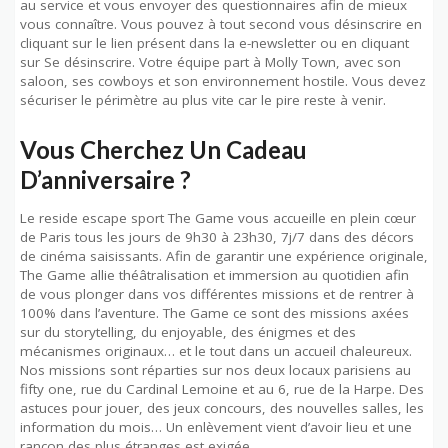
au service et vous envoyer des questionnaires afin de mieux
vous connaître. Vous pouvez à tout second vous désinscrire en
cliquant sur le lien présent dans la e-newsletter ou en cliquant
sur Se désinscrire. Votre équipe part à Molly Town, avec son
saloon, ses cowboys et son environnement hostile. Vous devez
sécuriser le périmètre au plus vite car le pire reste à venir.
Vous Cherchez Un Cadeau
D’anniversaire ?
Le reside escape sport The Game vous accueille en plein cœur
de Paris tous les jours de 9h30 à 23h30, 7j/7 dans des décors
de cinéma saisissants. Afin de garantir une expérience originale,
The Game allie théâtralisation et immersion au quotidien afin
de vous plonger dans vos différentes missions et de rentrer à
100% dans l’aventure. The Game ce sont des missions axées
sur du storytelling, du enjoyable, des énigmes et des
mécanismes originaux… et le tout dans un accueil chaleureux.
Nos missions sont réparties sur nos deux locaux parisiens au
fifty one, rue du Cardinal Lemoine et au 6, rue de la Harpe. Des
astuces pour jouer, des jeux concours, des nouvelles salles, les
information du mois… Un enlèvement vient d’avoir lieu et une
rançon des plus étranges est exigée.